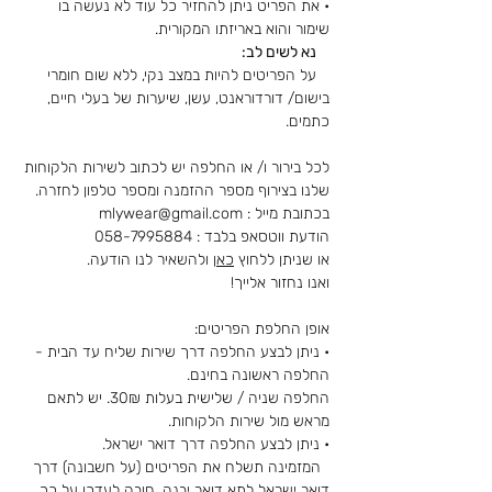
• את הפריט ניתן להחזיר כל עוד לא נעשה בו
שימור והוא באריזתו המקורית.
נא לשים לב:
על הפריטים להיות במצב נקי, ללא שום חומרי
בישום/ דורדוראנט, עשן, שיערות של בעלי חיים,
כתמים.
לכל בירור ו/ או החלפה יש לכתוב לשירות הלקוחות
שלנו בצירוף מספר ההזמנה ומספר טלפון לחזרה.
בכתובת מייל :
mlywear@gmail.com
הודעת ווטסאפ בלבד :
058-7995884
או שניתן ללחוץ
כאן
ולהשאיר לנו הודעה.
ואנו נחזור אלייך!
אופן החלפת הפריטים:
• ניתן לבצע החלפה דרך שירות שליח עד הבית -
החלפה ראשונה בחינם.
החלפה שניה / שלישית בעלות 30
₪. יש לתאם
מראש מול שירות הלקוחות.
• ניתן לבצע החלפה דרך דואר ישראל.
המזמינה תשלח את הפריטים (על חשבונה) דרך
דואר ישראל לתא דואר
יבנה, חובה לעדכן על כך