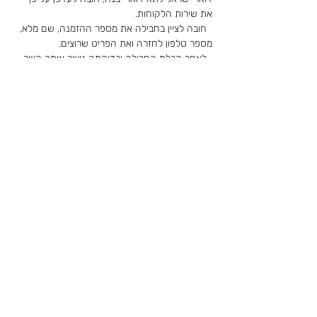
את שירות הלקוחות.
חובה לציין בחבילה את מספר ההזמנה, שם מלא,
מספר טלפון לחזרה ואת הפריט שרוצים.
לאחר קבלת החבילה ובדיקתה ניצור איתך קשר
ונבצע את ההחלפה.
CLUB
SUPPORT
צרו קשר
מועדון לקוחות
משלוחים והחזרות
טופס מאמנות
טבלת מידות
תקנון ותנאי שימוש באתר
תקנון מועדון לקוחות
הצהרת נגישות
​מדיניות פרטיות
רוצה להשאר מעודכנת על מבצעים והטבות?
תשאירי כאן את המייל שלך ובקרוב זה אצלך