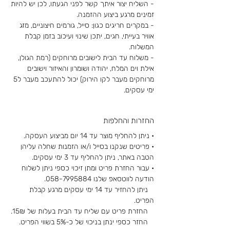
- השליח יצור איתך קשר לפני הגעתו, לכן יש להיות
זמינים מרגע ביצוע ההזמנה.
- במקרים חריגים כגון: סייל, גורמים חיצוניים, מזג
אוויר בעייתי, חגים, יתכן שינוי ועיכוב בזמן קבלת
המשלוח.
- משלוח עד הבית לישובים מרוחקים (רמת הגולן,
אילת וים המלח, יהודה ושומרון והאיזור וישובים
מרוחקים מעבר לקו הירוק) יכול להתעכב מעבר ל5
ימי עסקים.
החזרות והחלפות
• ניתן להחליף מוצר עד 14 יום מביצוע העסקה.
• פריטים שנקנו בסייל ו/או הזמנות שחלה עליהן
הטבה באתר, ניתן להחליף עד 3 ימי עסקים.
• עבור החזרת פריט ומתן זיכוי כספי ניתן לשלוח
הודעה לווטסאפ שלנו
058-7995884
.
ניתן להחזיר עד 14 ימי עסקים מרגע קבלת
הפריט.
החזרת פריט עם שליח עד הבית בעלות של 15
₪.
החזר כספי ינתן בניכוי של כ-5% בשווי הפריט.