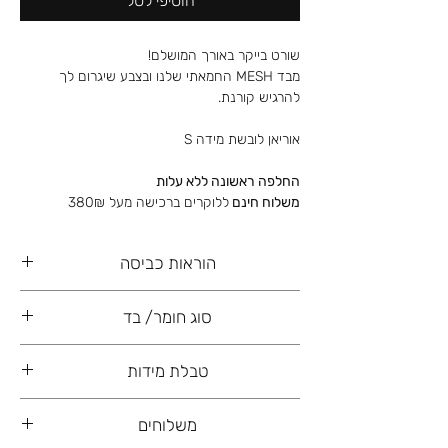
הוסיפי לסל
שורט בייקר באורך המושלם!
מבד MESH החמאתי שלנו ובצבע שיגרום לך
להרגיש קורנת.
אוריאן לובשת מידה S
החלפה ראשונה ללא עלות
משלוח חינם
ללוקרים ברכישה מעל 380₪
הוראות כביסה
כביסה עדינה ביד, רצוי ללא סחיטה ו/או מיבש
סוג חומר/ בד
82% ניילון
טבלת מידות
18% ספנדקס
36
34
32
S
משלוחים