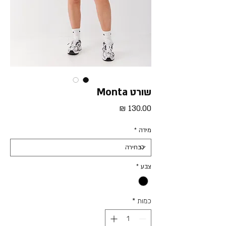
שורט Monta
מחיר
מידה
*
צבע
*
כמות
*