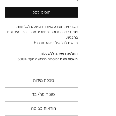
הוסיפי לסל
תכירי את השורט באורך המושלם לכל אחת!
שורט בגזרה גבוהה ומחטבת. מהבד הכי נעים ונוח
בתפגשי.
מתאים לכל שילוב אשר תבחרי!
החלפה ראשונה ללא עלות
משלוח חינם
ללוקרים ברכישה מעל 380₪
טבלת מידות
36
34
32
S
סוג חומר/ בד
38
36
M
70% ניילון
הוראות כביסה
30% ספנדקס
42
40
38
L