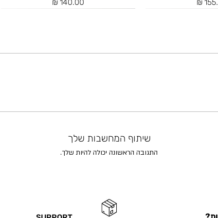
ר
מחיר
שיתוף המחשבות שלך
התגובה הראשונה יכולה להיות שלך.
ון Mist
טייץ Mist
טייץ קאפרי 3/4 Azur
ות?
SUPPORT
ר
ר
מחיר
מחיר