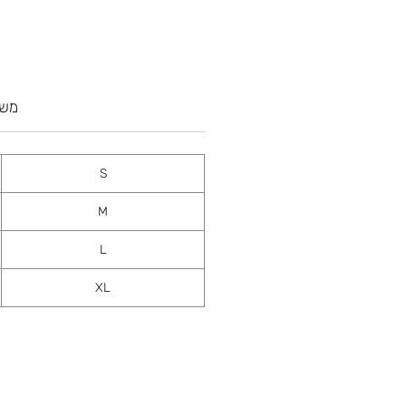
משל
S
M
L
XL