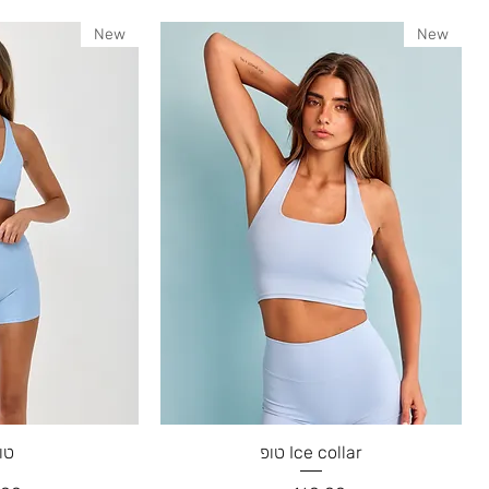
New
New
Ice collar טופ
טופ 