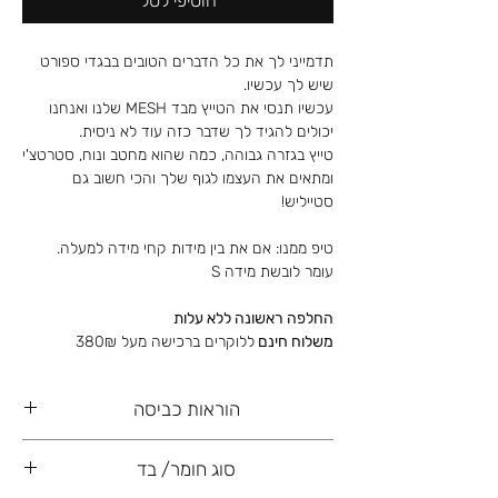
הוסיפי לסל
תדמייני לך את כל הדברים הטובים בבגדי ספורט
שיש לך עכשיו.
עכשיו תנסי את הטייץ מבד MESH שלנו ואנחנו
יכולים להגיד לך שדבר כזה עוד לא ניסית.
טייץ בגזרה גבוהה, כמה שהוא מחטב ונוח, סטרטצ'י
ומתאים את העצמו לגוף שלך והכי חשוב גם
סטייליש!
טיפ ממנו: אם את בין מידות קחי מידה למעלה.
עומר לובשת מידה S
החלפה ראשונה ללא עלות
משלוח חינם
ללוקרים ברכישה מעל 380₪
הוראות כביסה
כביסה עדינה ביד, רצוי ללא סחיטה ו/או מיבש
סוג חומר/ בד