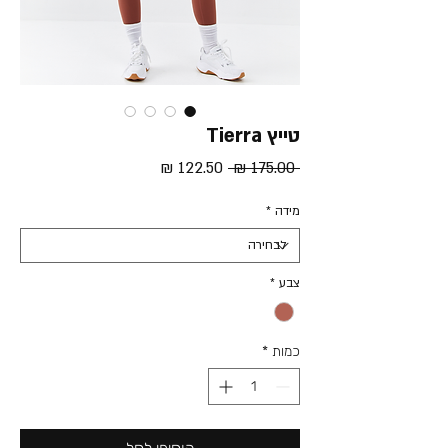
טייץ Tierra
מחיר
מחיר
 ‏175.00 ‏₪ 
רגיל
מבצע
מידה
*
צבע
*
כמות
*