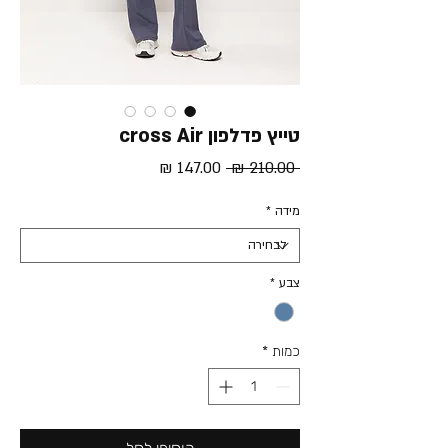
טייץ פדלפון cross Air
מחיר
מחיר
 ‏210.00 ‏₪ 
רגיל
מבצע
מידה
*
צבע
*
כמות
*