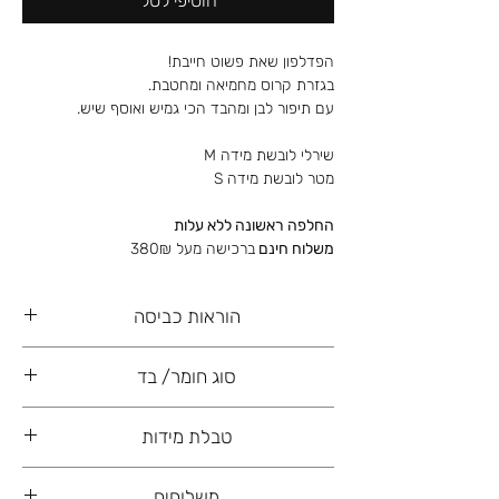
הוסיפי לסל
הפדלפון שאת פשוט חייבת!
בגזרת קרוס מחמיאה ומחטבת.
עם תיפור לבן ומהבד הכי גמיש ואוסף שיש.
שירלי לובשת מידה M
מטר לובשת מידה S
החלפה ראשונה ללא עלות
משלוח חינם
ברכישה מעל 380₪
הוראות כביסה
כביסה עדינה ביד, רצוי ללא סחיטה ו/או מיבש
סוג חומר/ בד
82% ניילון
טבלת מידות
18% ספנדקס
36
34
32
S
משלוחים