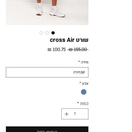
שורט cross Air
מחיר
מחיר
 ‏155.00 ‏₪ 
רגיל
מבצע
מידה
*
צבע
*
כמות
*