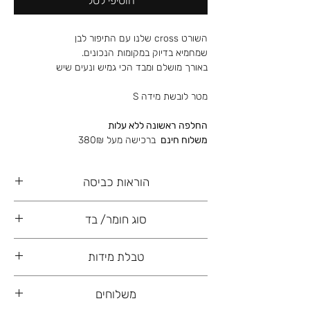
הוסיפי לסל
השורט cross שלנו עם התיפור לבן
שמחמיא בדיוק במקומות הנכונים.
באורך מושלם ומבד הכי גמיש ונעים שיש
מטר לובשת מידה S
החלפה ראשונה ללא עלות
משלוח חינם
ברכישה מעל 380₪
הוראות כביסה
כביסה עדינה ביד, רצוי ללא סחיטה ו/או מיבש
סוג חומר/ בד
82% ניילון
טבלת מידות
18% ספנדקס
36
34
32
S
משלוחים